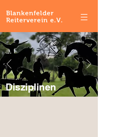
Blankenfelder
Reiterverein e.V.
Disziplinen