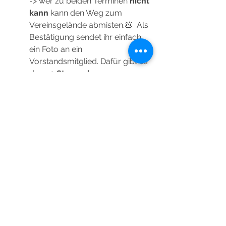
-> wer zu beiden Terminen 
nicht 
kann 
kann den Weg zum 
Vereinsgelände abmisten.💩  Als 
Bestätigung sendet ihr einfach 
ein Foto an ein 
Vorstandsmitglied. Dafür gibt es 
dann 
2 Stempel 
Das war dann auch schon alles und 
wir hoffen, ihr habt einen guten Start in 
die neue Woche!
Vielen Dank und guten Ritt🦄